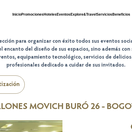
Inicio
Promociones
Hoteles
Eventos
Explore&Travel
Servicios
Beneficios
ección para organizar con éxito todos sus eventos soci
el encanto del diseño de sus espacios, sino además co
ventos, equipamiento tecnológico, servicios de delici
profesionales dedicado a cuidar de sus invitados.
tización
LONES MOVICH BURÓ 26 - BOG