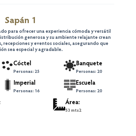
Sapán 1
ado para ofrecer una experiencia cómoda y versátil
istribución generosa y su ambiente relajante crean
s, recepciones y eventos sociales, asegurando que
ión sea especial y agradable.
Cóctel
Banquete
Personas: 25
Personas: 20
Imperial
Escuela
Personas: 16
Personas: 20
:
Área:
53 mts2